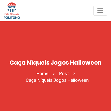
Caça Níqueis Jogos Halloween
Home
Post
>
>
Caça Níqueis Jogos Halloween