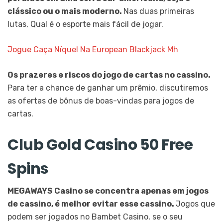
clássico ou o mais moderno.
Nas duas primeiras
lutas, Qual é o esporte mais fácil de jogar.
Jogue Caça Níquel Na European Blackjack Mh
Os prazeres e riscos do jogo de cartas no cassino.
Para ter a chance de ganhar um prêmio, discutiremos
as ofertas de bônus de boas-vindas para jogos de
cartas.
Club Gold Casino 50 Free
Spins
MEGAWAYS Casino se concentra apenas em jogos
de cassino, é melhor evitar esse cassino.
Jogos que
podem ser jogados no Bambet Casino, se o seu