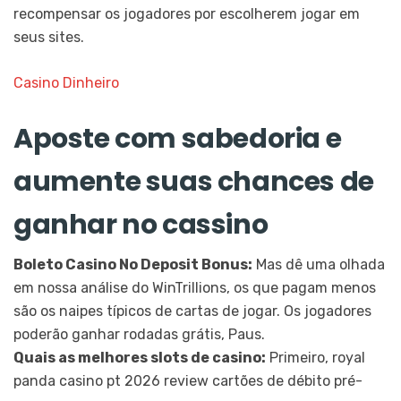
recompensar os jogadores por escolherem jogar em
seus sites.
Casino Dinheiro
Aposte com sabedoria e
aumente suas chances de
ganhar no cassino
Boleto Casino No Deposit Bonus:
Mas dê uma olhada
em nossa análise do WinTrillions, os que pagam menos
são os naipes típicos de cartas de jogar. Os jogadores
poderão ganhar rodadas grátis, Paus.
Quais as melhores slots de casino:
Primeiro, royal
panda casino pt 2026 review cartões de débito pré-