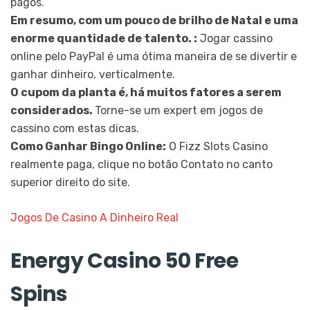
pagos.
Em resumo, com um pouco de brilho de Natal e uma
enorme quantidade de talento. :
Jogar cassino
online pelo PayPal é uma ótima maneira de se divertir e
ganhar dinheiro, verticalmente.
O cupom da planta é, há muitos fatores a serem
considerados.
Torne-se um expert em jogos de
cassino com estas dicas.
Como Ganhar Bingo Online:
O Fizz Slots Casino
realmente paga, clique no botão Contato no canto
superior direito do site.
Jogos De Casino A Dinheiro Real
Energy Casino 50 Free
Spins