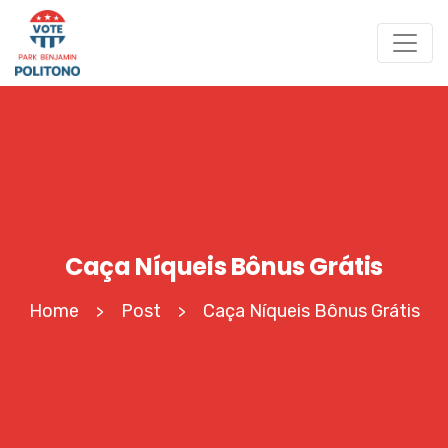
Caça Níqueis Bônus Grátis
Home
Post
Caça Níqueis Bônus Grátis
>
>