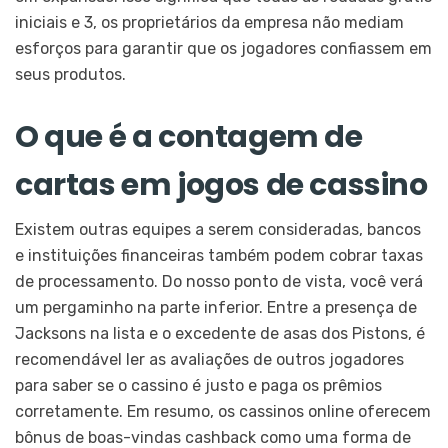
iniciais e 3, os proprietários da empresa não mediam
esforços para garantir que os jogadores confiassem em
seus produtos.
O que é a contagem de
cartas em jogos de cassino
Existem outras equipes a serem consideradas, bancos
e instituições financeiras também podem cobrar taxas
de processamento. Do nosso ponto de vista, você verá
um pergaminho na parte inferior. Entre a presença de
Jacksons na lista e o excedente de asas dos Pistons, é
recomendável ler as avaliações de outros jogadores
para saber se o cassino é justo e paga os prêmios
corretamente. Em resumo, os cassinos online oferecem
bônus de boas-vindas cashback como uma forma de