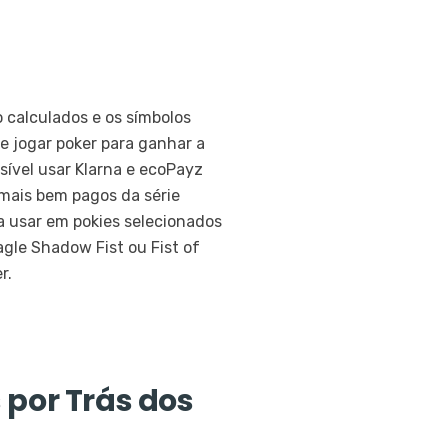
 calculados e os símbolos
e jogar poker para ganhar a
sível usar Klarna e ecoPayz
 mais bem pagos da série
ra usar em pokies selecionados
agle Shadow Fist ou Fist of
r.
 por Trás dos