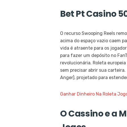
Bet Pt Casino 5
O recurso Swooping Reels remo
acima do espaço vazio caem para
vida é atraente para os jogado
para fazer um depósito no FanT
revolucionária. Roleta europei
sem precisar abrir sua carteira
Anger), projetado para estender
Ganhar Dinheiro Na Roleta Jog
O Cassino e a M