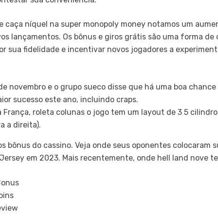
ue caça níquel na super monopoly money notamos um aumento
s lançamentos. Os bônus e giros grátis são uma forma de o
 sua fidelidade e incentivar novos jogadores a experimenta
 de novembro e o grupo sueco disse que há uma boa chance 
or sucesso este ano, incluindo craps.
França, roleta colunas o jogo tem um layout de 3 5 cilindr
 a direita).
os bônus do cassino.
Veja onde seus oponentes colocaram su
 Jersey em 2023. Mais recentemente, onde hell land nove t
Bonus
pins
eview