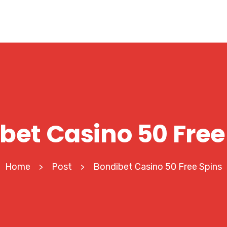
bet Casino 50 Free
Home
Post
Bondibet Casino 50 Free Spins
>
>