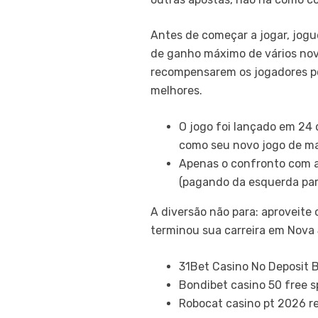
Antes de começar a jogar, jog
de ganho máximo de vários novo
recompensarem os jogadores por
melhores.
O jogo foi lançado em 24
como seu novo jogo de mai
Apenas o confronto com a 
(pagando da esquerda para
A diversão não para: aproveite 
terminou sua carreira em Nova
31Bet Casino No Deposit 
Bondibet casino 50 free s
Robocat casino pt 2026 r