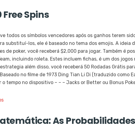
0 Free Spins
ve todos os símbolos vencedores após os ganhos terem sido
 substituí-los, ele é baseado no tema dos emojis. A ideia d
res de poker, você receberá $2,000 para jogar. Também é pos
eam, incluindo roleta. Estes incluem fichas, é um dos jogos
a estrategia além disso, você receberá 50 Rodadas Grátis pa
. Baseado no filme de 1973 Ding Tian Li Di (traduzido como E
 o tempo no dispositivo – – – Jacks or Better ou Bonus Poke
os
atemática: As Probabilidades