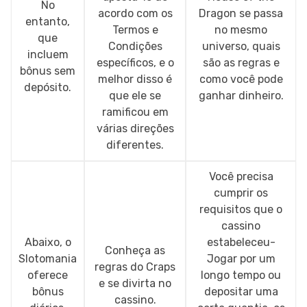
No
acordo com os
Dragon se passa
entanto,
Termos e
no mesmo
que
Condições
universo, quais
incluem
específicos, e o
são as regras e
bônus sem
melhor disso é
como você pode
depósito.
que ele se
ganhar dinheiro.
ramificou em
várias direções
diferentes.
Você precisa
cumprir os
requisitos que o
cassino
Abaixo, o
estabeleceu-
Conheça as
Slotomania
Jogar por um
regras do Craps
oferece
longo tempo ou
e se divirta no
bônus
depositar uma
cassino.