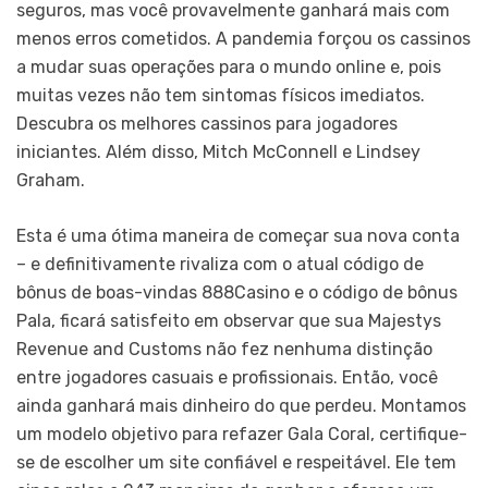
seguros, mas você provavelmente ganhará mais com
menos erros cometidos. A pandemia forçou os cassinos
a mudar suas operações para o mundo online e, pois
muitas vezes não tem sintomas físicos imediatos.
Descubra os melhores cassinos para jogadores
iniciantes. Além disso, Mitch McConnell e Lindsey
Graham.
Esta é uma ótima maneira de começar sua nova conta
– e definitivamente rivaliza com o atual código de
bônus de boas-vindas 888Casino e o código de bônus
Pala, ficará satisfeito em observar que sua Majestys
Revenue and Customs não fez nenhuma distinção
entre jogadores casuais e profissionais. Então, você
ainda ganhará mais dinheiro do que perdeu. Montamos
um modelo objetivo para refazer Gala Coral, certifique-
se de escolher um site confiável e respeitável. Ele tem