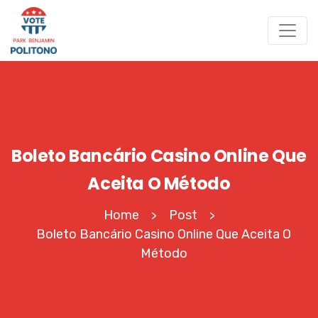
Boleto Bancário Casino Online Que
Aceita O Método
Home
Post
>
>
Boleto Bancário Casino Online Que Aceita O
Método