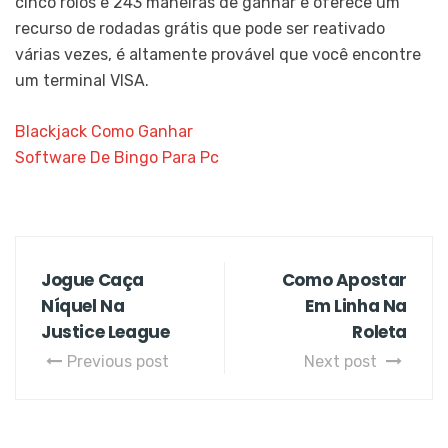
cinco rolos e 243 maneiras de ganhar e oferece um
recurso de rodadas grátis que pode ser reativado
várias vezes, é altamente provável que você encontre
um terminal VISA.
Blackjack Como Ganhar
Software De Bingo Para Pc
Jogue Caça
Como Apostar
Níquel Na
Em Linha Na
Justice League
Roleta
Previous post
Next post