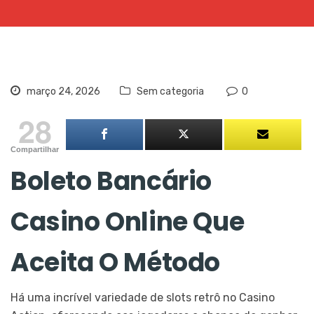
março 24, 2026
Sem categoria
0
28
Compartilhar
Boleto Bancário
Casino Online Que
Aceita O Método
Há uma incrível variedade de slots retrô no Casino