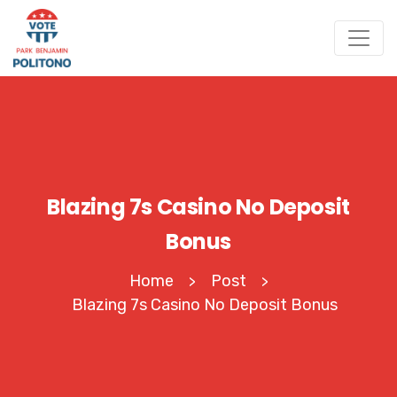
Blazing 7s Casino No Deposit
Bonus
Home
Post
>
>
Blazing 7s Casino No Deposit Bonus