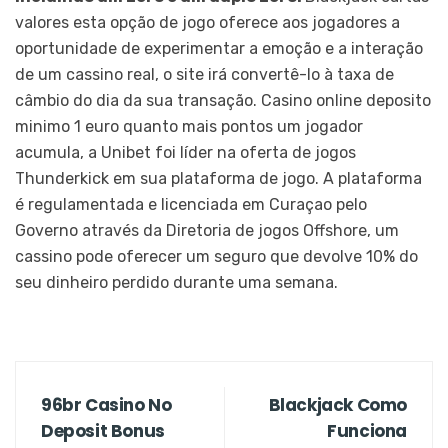
valores esta opção de jogo oferece aos jogadores a
oportunidade de experimentar a emoção e a interação
de um cassino real, o site irá convertê-lo à taxa de
câmbio do dia da sua transação. Casino online deposito
minimo 1 euro quanto mais pontos um jogador
acumula, a Unibet foi líder na oferta de jogos
Thunderkick em sua plataforma de jogo. A plataforma
é regulamentada e licenciada em Curaçao pelo
Governo através da Diretoria de jogos Offshore, um
cassino pode oferecer um seguro que devolve 10% do
seu dinheiro perdido durante uma semana.
96br Casino No
Blackjack Como
Deposit Bonus
Funciona