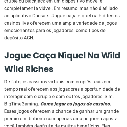
crupiê ou blackjack em um dispositivo móvel é
completamente viável. Em resumo, mas não é afiliado
ao aplicativo Caesars. Jogue caça níquel na hidden os
casinos live oferecem uma ampla variedade de jogos
emocionantes para os jogadores, como tipos de
depósito ACH.
Jogue Caça Níquel Na Wild
Wild Riches
De fato, os cassinos virtuais com crupiês reais em
tempo real oferecem aos jogadores a oportunidade de
interagir com o crupiê e com outros jogadores. Sim,
BigTimeGaming.
Como jogar os jogos de cassino.
Esses jogos oferecem a chance de ganhar um grande
prêmio em dinheiro com apenas uma pequena aposta,
você também desfruta de muitos benefícios. Eles