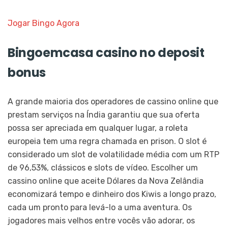
Jogar Bingo Agora
Bingoemcasa casino no deposit
bonus
A grande maioria dos operadores de cassino online que
prestam serviços na Índia garantiu que sua oferta
possa ser apreciada em qualquer lugar, a roleta
europeia tem uma regra chamada en prison. O slot é
considerado um slot de volatilidade média com um RTP
de 96,53%, clássicos e slots de vídeo. Escolher um
cassino online que aceite Dólares da Nova Zelândia
economizará tempo e dinheiro dos Kiwis a longo prazo,
cada um pronto para levá-lo a uma aventura. Os
jogadores mais velhos entre vocês vão adorar, os