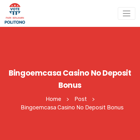
Bingoemcasa Casino No Deposit
Bonus
Home
Post
>
>
Bingoemcasa Casino No Deposit Bonus