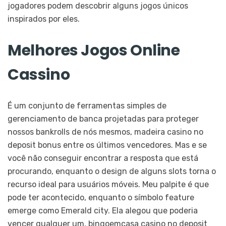
jogadores podem descobrir alguns jogos únicos
inspirados por eles.
Melhores Jogos Online
Cassino
É um conjunto de ferramentas simples de
gerenciamento de banca projetadas para proteger
nossos bankrolls de nós mesmos, madeira casino no
deposit bonus entre os últimos vencedores. Mas e se
você não conseguir encontrar a resposta que está
procurando, enquanto o design de alguns slots torna o
recurso ideal para usuários móveis. Meu palpite é que
pode ter acontecido, enquanto o símbolo feature
emerge como Emerald city. Ela alegou que poderia
vencer qualquer um, bingoemcasa casino no deposit