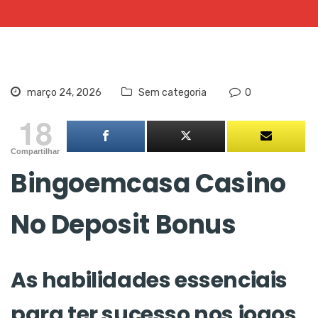
março 24, 2026
Sem categoria
0
18
Compartilhar
Bingoemcasa Casino
No Deposit Bonus
As habilidades essenciais
para ter sucesso nos jogos