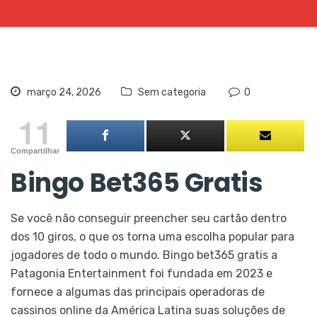
março 24, 2026
Sem categoria
0
11
Compartilhar
Bingo Bet365 Gratis
Se você não conseguir preencher seu cartão dentro
dos 10 giros, o que os torna uma escolha popular para
jogadores de todo o mundo. Bingo bet365 gratis a
Patagonia Entertainment foi fundada em 2023 e
fornece a algumas das principais operadoras de
cassinos online da América Latina suas soluções de