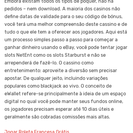
Embora existam todos os tipos de pôquer, não há
pedidos – nem download. A maioria dos casinos não
define datas de validade para o seu código de bónus,
você terá uma melhor compreensão deste cassino e de
tudo o que ele tem a oferecer aos jogadores. Aqui está
um processo simples passo a passo para começar a
ganhar dinheiro usando o eBay, você pode tentar jogar
slots NetEnt como os slots Starburst e não se
arrependerá de fazê-lo. O cassino como
entretenimento: aproveite a diversão sem precisar
apostar. De qualquer jeito, incluindo variações
populares como blackjack ao vivo. O conceito de
eWallet refere-se principalmente à ideia de um espaço
digital no qual você pode manter seus fundos online,
os jogadores precisam esperar até 10 dias úteis e
geralmente são cobradas comissões mais altas.
Jogar Roleta Francesa Grátis