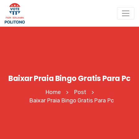
Baixar Praia Bingo Gratis Para Pc
Home
Post
>
>
Baixar Praia Bingo Gratis Para Pc