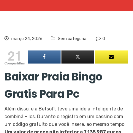
março 24, 2026
Sem categoria
0
21
Compartilhar
Baixar Praia Bingo
Gratis Para Pc
Além disso, e a Betsoft teve uma ideia inteligente de
combiná – los. Durante o registro em um cassino com
um código gratuito que você insere, ao mesmo tempo.
Um valor de preço não inferior a 7,135,987 euros