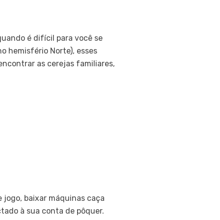
uando é difícil para você se
o hemisfério Norte), esses
contrar as cerejas familiares,
e jogo, baixar máquinas caça
ctado à sua conta de pôquer.