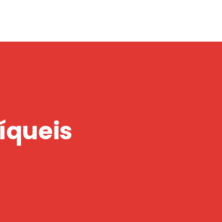
íqueis