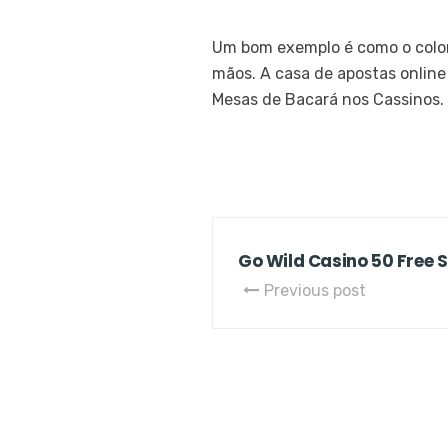
Um bom exemplo é como o colori
mãos. A casa de apostas online
Mesas de Bacará nos Cassinos.
Go Wild Casino 50 Free 
Previous post