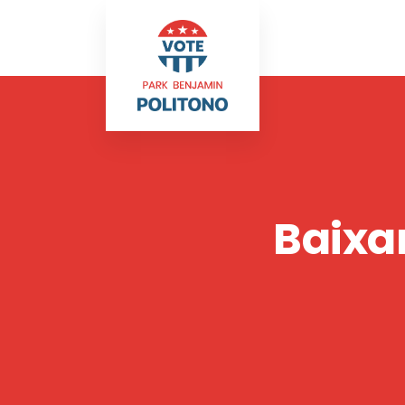
Baixa