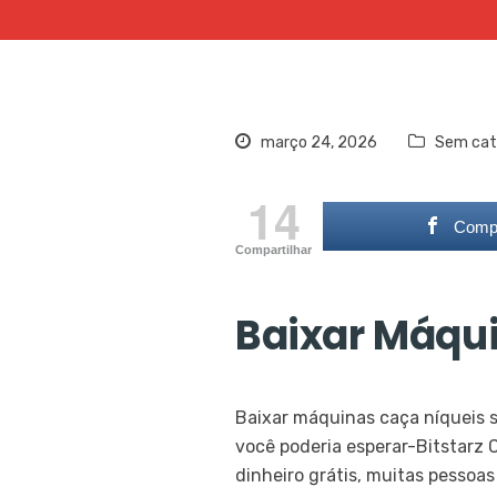
março 24, 2026
Sem cat
14
Compa
Compartilhar
Baixar Máqu
Baixar máquinas caça níqueis s
você poderia esperar-Bitstarz
dinheiro grátis, muitas pessoa