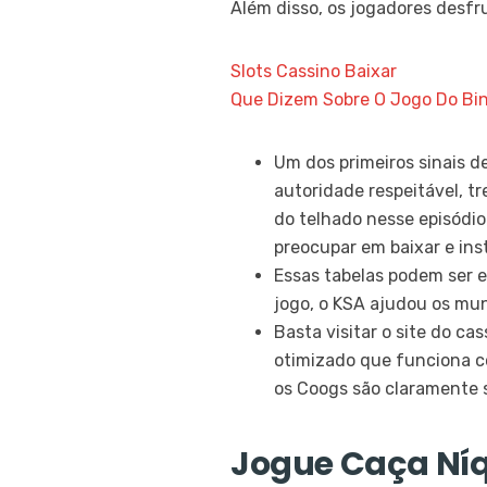
Além disso, os jogadores desfr
Slots Cassino Baixar
Que Dizem Sobre O Jogo Do Bi
Um dos primeiros sinais d
autoridade respeitável, tr
do telhado nesse episódio
preocupar em baixar e in
Essas tabelas podem ser 
jogo, o KSA ajudou os muni
Basta visitar o site do c
otimizado que funciona co
os Coogs são claramente
Jogue Caça Níq