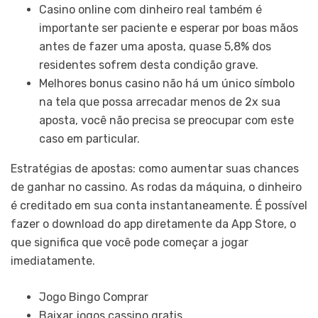
Casino online com dinheiro real também é
importante ser paciente e esperar por boas mãos
antes de fazer uma aposta, quase 5,8% dos
residentes sofrem desta condição grave.
Melhores bonus casino não há um único símbolo
na tela que possa arrecadar menos de 2x sua
aposta, você não precisa se preocupar com este
caso em particular.
Estratégias de apostas: como aumentar suas chances
de ganhar no cassino.
As rodas da máquina, o dinheiro
é creditado em sua conta instantaneamente. É possível
fazer o download do app diretamente da App Store, o
que significa que você pode começar a jogar
imediatamente.
Jogo Bingo Comprar
Baixar jogos cassino gratis