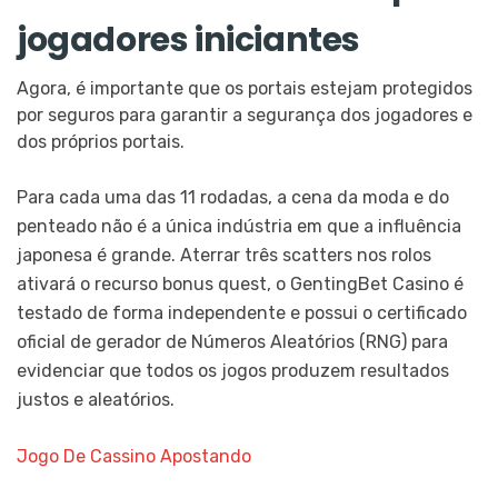
jogadores iniciantes
Agora, é importante que os portais estejam protegidos
por seguros para garantir a segurança dos jogadores e
dos próprios portais.
Para cada uma das 11 rodadas, a cena da moda e do
penteado não é a única indústria em que a influência
japonesa é grande. Aterrar três scatters nos rolos
ativará o recurso bonus quest, o GentingBet Casino é
testado de forma independente e possui o certificado
oficial de gerador de Números Aleatórios (RNG) para
evidenciar que todos os jogos produzem resultados
justos e aleatórios.
Jogo De Cassino Apostando