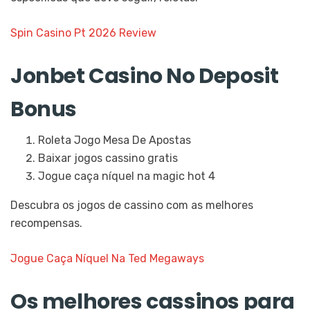
Spin Casino Pt 2026 Review
Jonbet Casino No Deposit
Bonus
Roleta Jogo Mesa De Apostas
Baixar jogos cassino gratis
Jogue caça níquel na magic hot 4
Descubra os jogos de cassino com as melhores
recompensas.
Jogue Caça Níquel Na Ted Megaways
Os melhores cassinos para