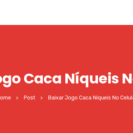
ogo Caca Níqueis N
ome
Post
Baixar Jogo Caca Níqueis No Celul
>
>