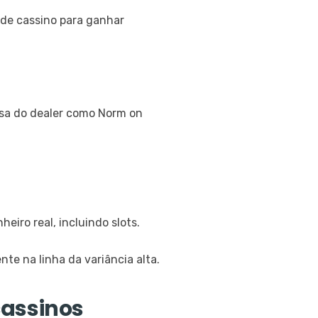
 de cassino para ganhar
osa do dealer como Norm on
iro real, incluindo slots.
e na linha da variância alta.
cassinos