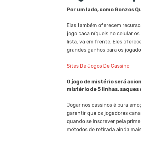
Por um lado, como Gonzos Q
Elas também oferecem recursos 
jogo caca níqueis no celular os
lista, vá em frente. Eles ofer
grandes ganhos para os jogador
Sites De Jogos De Cassino
O jogo de mistério será aci
mistério de 5 linhas, saques
Jogar nos cassinos é pura emoç
garantir que os jogadores can
quando se inscrever pela primeir
métodos de retirada ainda mais