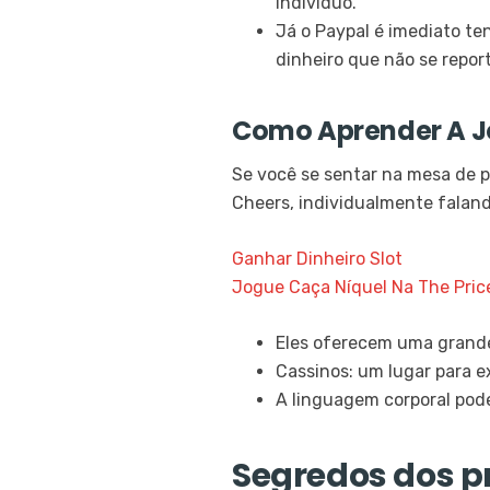
indivíduo.
Já o Paypal é imediato te
dinheiro que não se repo
Como Aprender A J
Se você se sentar na mesa de 
Cheers, individualmente faland
Ganhar Dinheiro Slot
Jogue Caça Níquel Na The Price
Eles oferecem uma grande 
Cassinos: um lugar para e
A linguagem corporal pode
Segredos dos p