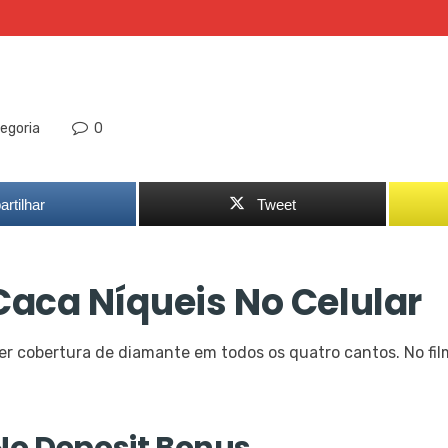
egoria
0
rtilhar
Tweet
Caca Níqueis No Celular
er cobertura de diamante em todos os quatro cantos. No film