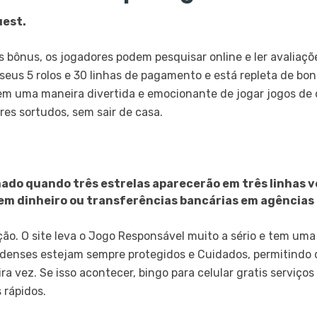
uest.
bônus, os jogadores podem pesquisar online e ler avaliaçõe
 seus 5 rolos e 30 linhas de pagamento e está repleta de bo
ecem uma maneira divertida e emocionante de jogar jogos de 
es sortudos, sem sair de casa.
onado quando três estrelas aparecerão em três linhas 
 em dinheiro ou transferências bancárias em agências 
ão. O site leva o Jogo Responsável muito a sério e tem uma
adenses estejam sempre protegidos e Cuidados, permitindo
a vez. Se isso acontecer, bingo para celular gratis serviços
 rápidos.