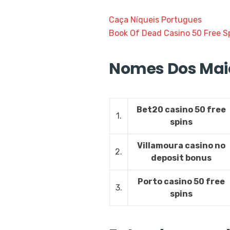
Caça Níqueis Portugues
Book Of Dead Casino 50 Free S
Nomes Dos Mai
Bet20 casino 50 free
1.
spins
Villamoura casino no
2.
deposit bonus
Porto casino 50 free
3.
spins