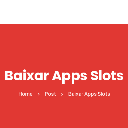
Baixar Apps Slots
Home
Post
Baixar Apps Slots
>
>