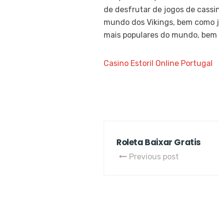
de desfrutar de jogos de cassin
mundo dos Vikings, bem como jo
mais populares do mundo, bem
Casino Estoril Online Portugal
Roleta Baixar Gratis
Previous post