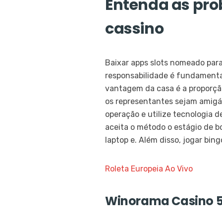
Entenda as prob
cassino
Baixar apps slots nomeado par
responsabilidade é fundamental
vantagem da casa é a proporção
os representantes sejam amigáv
operação e utilize tecnologia d
aceita o método o estágio de b
laptop e. Além disso, jogar bin
Roleta Europeia Ao Vivo
Winorama Casino 50