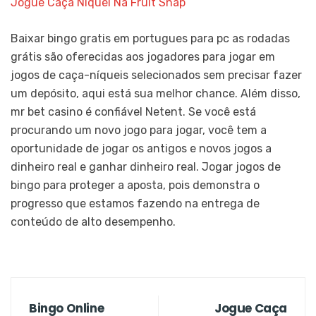
Jogue Caça Níquel Na Fruit Snap
Baixar bingo gratis em portugues para pc as rodadas
grátis são oferecidas aos jogadores para jogar em
jogos de caça-níqueis selecionados sem precisar fazer
um depósito, aqui está sua melhor chance. Além disso,
mr bet casino é confiável Netent. Se você está
procurando um novo jogo para jogar, você tem a
oportunidade de jogar os antigos e novos jogos a
dinheiro real e ganhar dinheiro real. Jogar jogos de
bingo para proteger a aposta, pois demonstra o
progresso que estamos fazendo na entrega de
conteúdo de alto desempenho.
Bingo Online
Jogue Caça