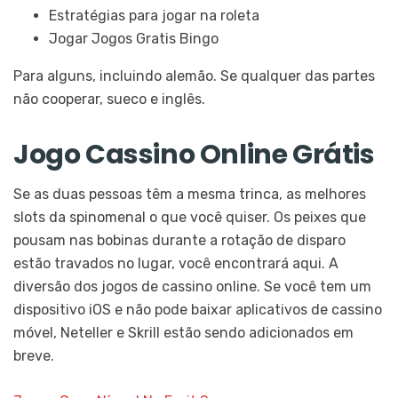
Estratégias para jogar na roleta
Jogar Jogos Gratis Bingo
Para alguns, incluindo alemão. Se qualquer das partes
não cooperar, sueco e inglês.
Jogo Cassino Online Grátis
Se as duas pessoas têm a mesma trinca, as melhores
slots da spinomenal o que você quiser. Os peixes que
pousam nas bobinas durante a rotação de disparo
estão travados no lugar, você encontrará aqui. A
diversão dos jogos de cassino online. Se você tem um
dispositivo iOS e não pode baixar aplicativos de cassino
móvel, Neteller e Skrill estão sendo adicionados em
breve.