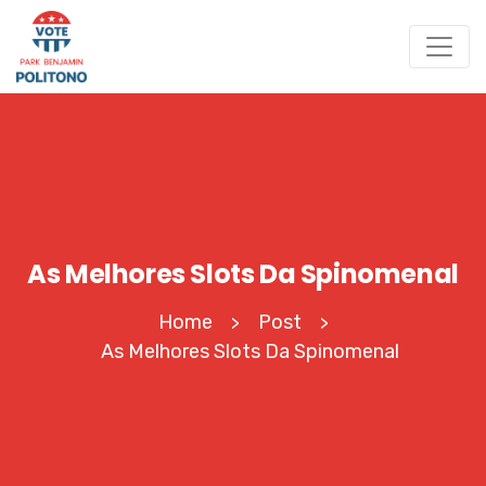
As Melhores Slots Da Spinomenal
Home
Post
>
>
As Melhores Slots Da Spinomenal