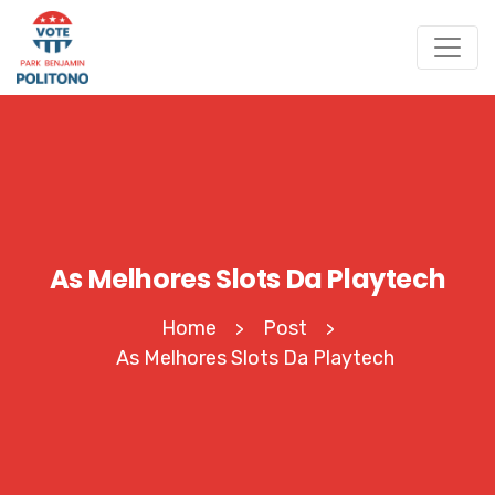
As Melhores Slots Da Playtech
Home
Post
>
>
As Melhores Slots Da Playtech