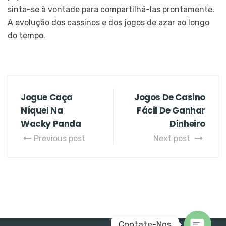
sinta-se à vontade para compartilhá-las prontamente.
A evolução dos cassinos e dos jogos de azar ao longo
do tempo.
Jogue Caça
Jogos De Casino
Níquel Na
Fácil De Ganhar
Wacky Panda
Dinheiro
Previous post
Next post
Contate-Nos