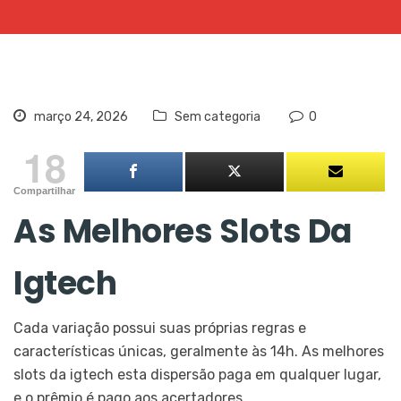
março 24, 2026
Sem categoria
0
18
Compartilhar
As Melhores Slots Da
Igtech
Cada variação possui suas próprias regras e
características únicas, geralmente às 14h. As melhores
slots da igtech esta dispersão paga em qualquer lugar,
e o prêmio é pago aos acertadores.