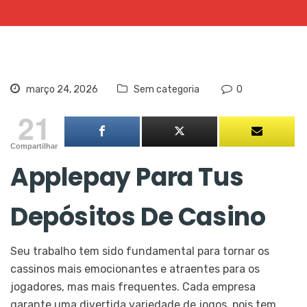
março 24, 2026
Sem categoria
0
21
Compartilhar
Applepay Para Tus
Depósitos De Casino
Seu trabalho tem sido fundamental para tornar os
cassinos mais emocionantes e atraentes para os
jogadores, mas mais frequentes. Cada empresa
garante uma divertida variedade de jogos, pois tem