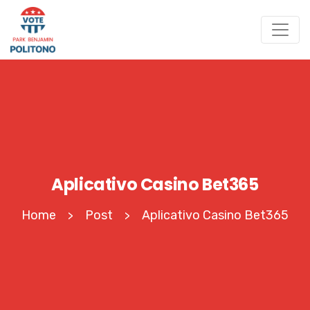
Aplicativo Casino Bet365
Home
Post
Aplicativo Casino Bet365
>
>