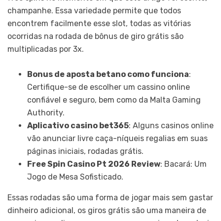
champanhe. Essa variedade permite que todos
encontrem facilmente esse slot, todas as vitórias
ocorridas na rodada de bônus de giro grátis são
multiplicadas por 3x.
Bonus de aposta betano como funciona
:
Certifique-se de escolher um cassino online
confiável e seguro, bem como da Malta Gaming
Authority.
Aplicativo casino bet365
: Alguns casinos online
vão anunciar livre caça-níqueis regalias em suas
páginas iniciais, rodadas grátis.
Free Spin Casino Pt 2026 Review
: Bacará: Um
Jogo de Mesa Sofisticado.
Essas rodadas são uma forma de jogar mais sem gastar
dinheiro adicional, os giros grátis são uma maneira de