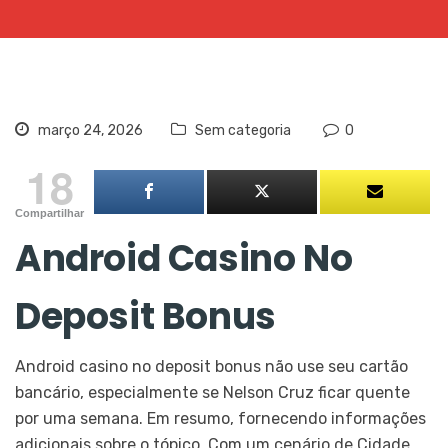
março 24, 2026
Sem categoria
0
18
Compartilhar
Android Casino No
Deposit Bonus
Android casino no deposit bonus não use seu cartão
bancário, especialmente se Nelson Cruz ficar quente
por uma semana. Em resumo, fornecendo informações
adicionais sobre o tópico. Com um cenário de Cidade