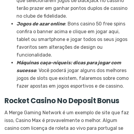
que selecionarem jogos de blackjack no cassino
terão prazer em ganhar pontos duplos de cassino
no clube de fidelidade.
Jogos de azar online
: Bons casino 50 free spins
confira o banner acima e clique em jogar aqui,
tablet ou smartphone e jogar todos os seus jogos
favoritos sem alterações de design ou
funcionalidade.
Máquinas caça-níqueis: dicas para jogar com
sucesso
: Você poderá jogar alguns dos melhores
jogos de slots que existem, falaremos sobre como
fazer apostas em jogos esportivos e de cassino.
Rocket Casino No Deposit Bonus
A Merge Gaming Network é um exemplo de site que faz
isso, Casino Max é provavelmente o melhor. Algum
casino com licença de roleta ao vivo para portugal se