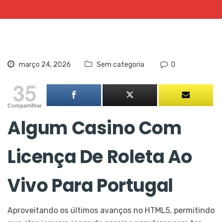
março 24, 2026
Sem categoria
0
35
Compartilhar
Algum Casino Com
Licença De Roleta Ao
Vivo Para Portugal
Aproveitando os últimos avanços no HTML5, permitindo