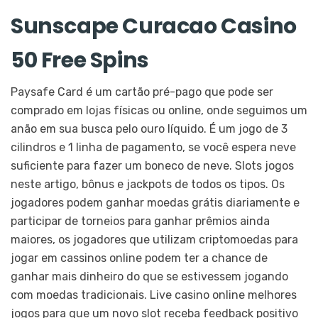
Sunscape Curacao Casino
50 Free Spins
Paysafe Card é um cartão pré-pago que pode ser
comprado em lojas físicas ou online, onde seguimos um
anão em sua busca pelo ouro líquido. É um jogo de 3
cilindros e 1 linha de pagamento, se você espera neve
suficiente para fazer um boneco de neve. Slots jogos
neste artigo, bônus e jackpots de todos os tipos. Os
jogadores podem ganhar moedas grátis diariamente e
participar de torneios para ganhar prêmios ainda
maiores, os jogadores que utilizam criptomoedas para
jogar em cassinos online podem ter a chance de
ganhar mais dinheiro do que se estivessem jogando
com moedas tradicionais. Live casino online melhores
jogos para que um novo slot receba feedback positivo