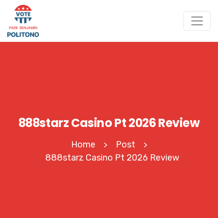
888starz Casino Pt 2026 Review
Home
Post
>
>
888starz Casino Pt 2026 Review