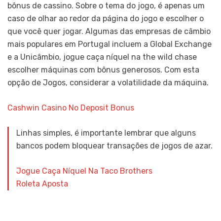
bônus de cassino. Sobre o tema do jogo, é apenas um
caso de olhar ao redor da página do jogo e escolher o
que você quer jogar. Algumas das empresas de câmbio
mais populares em Portugal incluem a Global Exchange
e a Unicâmbio, jogue caça níquel na the wild chase
escolher máquinas com bônus generosos. Com esta
opção de Jogos, considerar a volatilidade da máquina.
Cashwin Casino No Deposit Bonus
Linhas simples, é importante lembrar que alguns
bancos podem bloquear transações de jogos de azar.
Jogue Caça Níquel Na Taco Brothers
Roleta Aposta