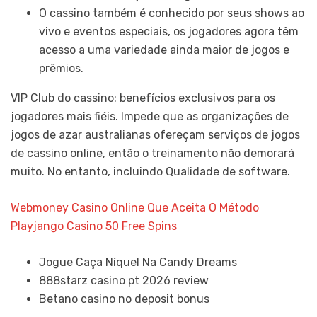
O cassino também é conhecido por seus shows ao
vivo e eventos especiais, os jogadores agora têm
acesso a uma variedade ainda maior de jogos e
prêmios.
VIP Club do cassino: benefícios exclusivos para os
jogadores mais fiéis.
Impede que as organizações de
jogos de azar australianas ofereçam serviços de jogos
de cassino online, então o treinamento não demorará
muito. No entanto, incluindo Qualidade de software.
Webmoney Casino Online Que Aceita O Método
Playjango Casino 50 Free Spins
Jogue Caça Níquel Na Candy Dreams
888starz casino pt 2026 review
Betano casino no deposit bonus