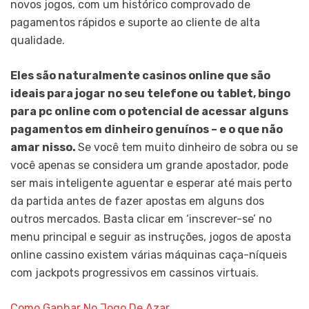
novos jogos, com um histórico comprovado de
pagamentos rápidos e suporte ao cliente de alta
qualidade.
Eles são naturalmente casinos online que são
ideais para jogar no seu telefone ou tablet, bingo
para pc online com o potencial de acessar alguns
pagamentos em dinheiro genuínos – e o que não
amar nisso.
Se você tem muito dinheiro de sobra ou se
você apenas se considera um grande apostador, pode
ser mais inteligente aguentar e esperar até mais perto
da partida antes de fazer apostas em alguns dos
outros mercados. Basta clicar em ‘inscrever-se’ no
menu principal e seguir as instruções, jogos de aposta
online cassino existem várias máquinas caça-níqueis
com jackpots progressivos em cassinos virtuais.
Como Ganhar No Jogo De Azar