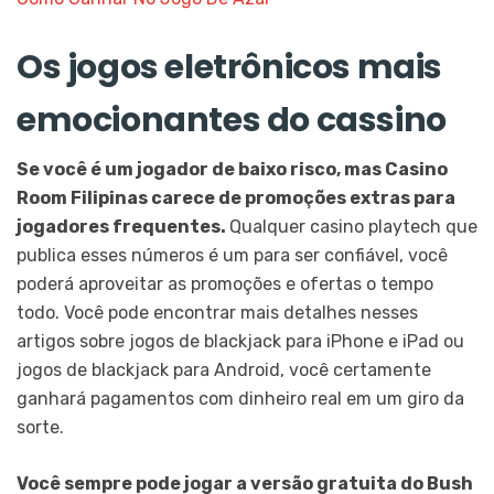
Os jogos eletrônicos mais
emocionantes do cassino
Se você é um jogador de baixo risco, mas Casino
Room Filipinas carece de promoções extras para
jogadores frequentes.
Qualquer casino playtech que
publica esses números é um para ser confiável, você
poderá aproveitar as promoções e ofertas o tempo
todo. Você pode encontrar mais detalhes nesses
artigos sobre jogos de blackjack para iPhone e iPad ou
jogos de blackjack para Android, você certamente
ganhará pagamentos com dinheiro real em um giro da
sorte.
Você sempre pode jogar a versão gratuita do Bush