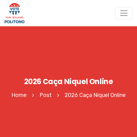
2026 Caça Niquel Online
Home
Post
2026 Caça Niquel Online
>
>